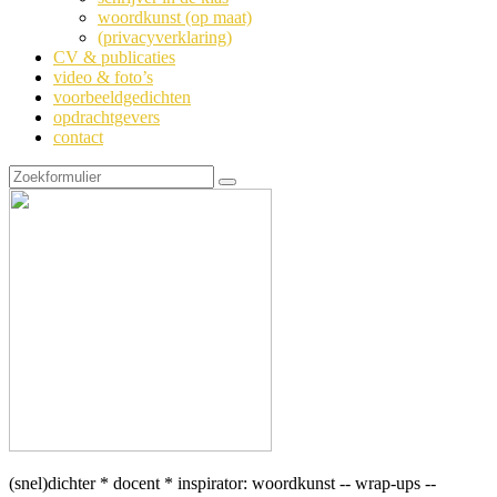
woordkunst (op maat)
(privacyverklaring)
CV & publicaties
video & foto’s
voorbeeldgedichten
opdrachtgevers
contact
Zoeken
(snel)dichter * docent * inspirator: woordkunst -- wrap-ups --