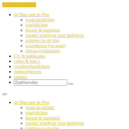
Ga naar de inhoud
de Man met de Pen
wrap-up-dichter
(snel)dichter
docent & inspirator
creatief schrijven voor bedrijven
schrijver in de klas
woordkunst (op maat)
(privacyverklaring)
CV & publicaties
video & foto’s
voorbeeldgedichten
opdrachtgevers
contact
Zoeken
de Man met de Pen
wrap-up-dichter
(snel)dichter
docent & inspirator
creatief schrijven voor bedrijven
schrijver in de klas