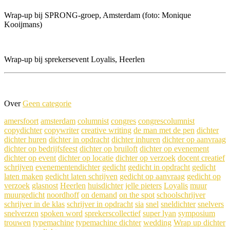
Wrap-up bij SPRONG-groep, Amsterdam (foto: Monique
Kooijmans)
Wrap-up bij sprekersevent Loyalis, Heerlen
Over
Geen categorie
amersfoort
amsterdam
columnist
congres
congrescolumnist
copydichter
copywriter
creative writing
de man met de pen
dichter
dichter huren
dichter in opdracht
dichter inhuren
dichter op aanvraag
dichter op bedrijfsfeest
dichter op bruiloft
dichter op evenement
dichter op event
dichter op locatie
dichter op verzoek
docent creatief
schrijven
evenementendichter
gedicht
gedicht in opdracht
gedicht
laten maken
gedicht laten schrijven
gedicht op aanvraag
gedicht op
verzoek
glasnost
Heerlen
huisdichter
jelle pieters
Loyalis
muur
muurgedicht
noordhoff
on demand
on the spot
schoolschrijver
schrijver in de klas
schrijver in opdracht
sia
snel
sneldichter
snelvers
snelverzen
spoken word
sprekerscollectief
super lyan
symposium
trouwen
typemachine
typemachine dichter
wedding
Wrap up dichter