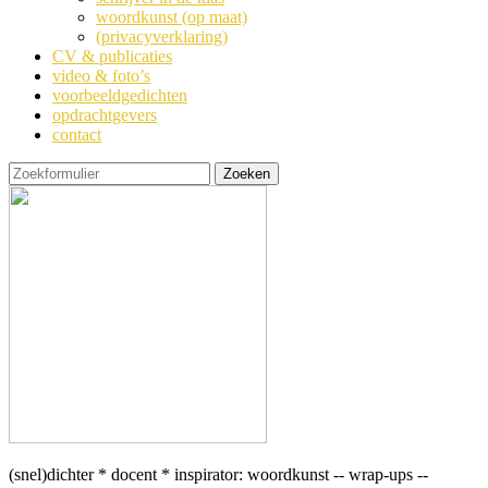
woordkunst (op maat)
(privacyverklaring)
CV & publicaties
video & foto’s
voorbeeldgedichten
opdrachtgevers
contact
Zoeken
(snel)dichter * docent * inspirator: woordkunst -- wrap-ups --