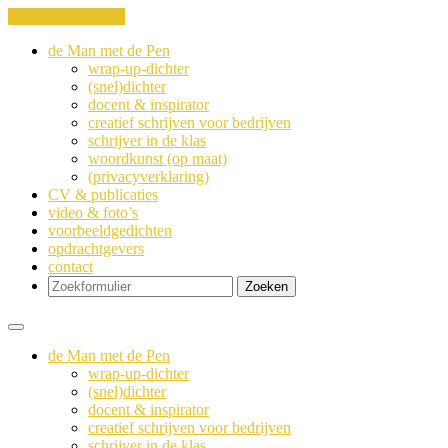
Ga naar de inhoud
de Man met de Pen
wrap-up-dichter
(snel)dichter
docent & inspirator
creatief schrijven voor bedrijven
schrijver in de klas
woordkunst (op maat)
(privacyverklaring)
CV & publicaties
video & foto’s
voorbeeldgedichten
opdrachtgevers
contact
Zoeken
de Man met de Pen
wrap-up-dichter
(snel)dichter
docent & inspirator
creatief schrijven voor bedrijven
schrijver in de klas