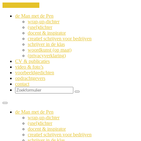
Ga naar de inhoud
de Man met de Pen
wrap-up-dichter
(snel)dichter
docent & inspirator
creatief schrijven voor bedrijven
schrijver in de klas
woordkunst (op maat)
(privacyverklaring)
CV & publicaties
video & foto’s
voorbeeldgedichten
opdrachtgevers
contact
Zoeken
de Man met de Pen
wrap-up-dichter
(snel)dichter
docent & inspirator
creatief schrijven voor bedrijven
schrijver in de klas