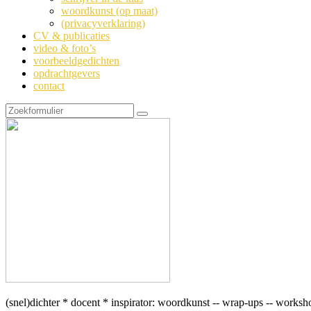
woordkunst (op maat)
(privacyverklaring)
CV & publicaties
video & foto’s
voorbeeldgedichten
opdrachtgevers
contact
Zoeken
(snel)dichter * docent * inspirator: woordkunst -- wrap-ups -- worksh