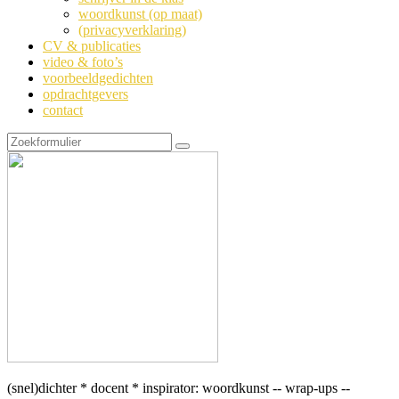
woordkunst (op maat)
(privacyverklaring)
CV & publicaties
video & foto’s
voorbeeldgedichten
opdrachtgevers
contact
Zoeken
(snel)dichter * docent * inspirator: woordkunst -- wrap-ups --