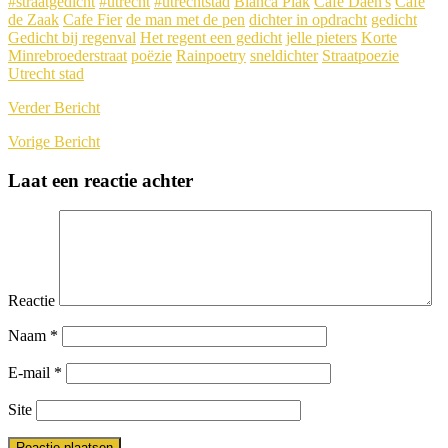
#straatgedicht
#utrecht
#utrechtstad
Bianca Plak
Cafe Daen's
Cafe
de Zaak
Cafe Fier
de man met de pen
dichter in opdracht
gedicht
Gedicht bij regenval
Het regent een gedicht
jelle pieters
Korte
Minrebroederstraat
poëzie
Rainpoetry
sneldichter
Straatpoezie
Utrecht stad
Verder
Bericht
Vorige
Bericht
Laat een reactie achter
Reactie
Naam
*
E-mail
*
Site