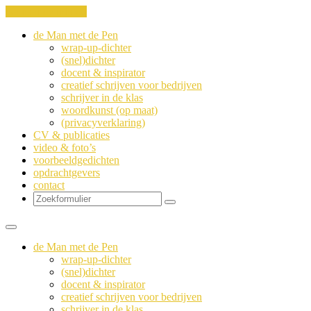
Ga naar de inhoud
de Man met de Pen
wrap-up-dichter
(snel)dichter
docent & inspirator
creatief schrijven voor bedrijven
schrijver in de klas
woordkunst (op maat)
(privacyverklaring)
CV & publicaties
video & foto’s
voorbeeldgedichten
opdrachtgevers
contact
Zoeken
de Man met de Pen
wrap-up-dichter
(snel)dichter
docent & inspirator
creatief schrijven voor bedrijven
schrijver in de klas