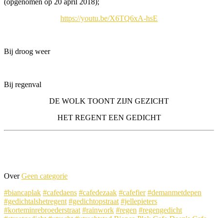
(opgenomen op 20 april 2018);
https://youtu.be/X6TQ6xA-hsE
Bij droog weer
Bij regenval
DE WOLK TOONT ZIJN GEZICHT
HET REGENT EEN GEDICHT
Over
Geen categorie
#biancaplak
#cafedaens
#cafedezaak
#cafefier
#demanmetdepen
#gedichtalshetregent
#gedichtopstraat
#jellepieters
#korteminrebroederstraat
#rainwork
#regen
#regengedicht