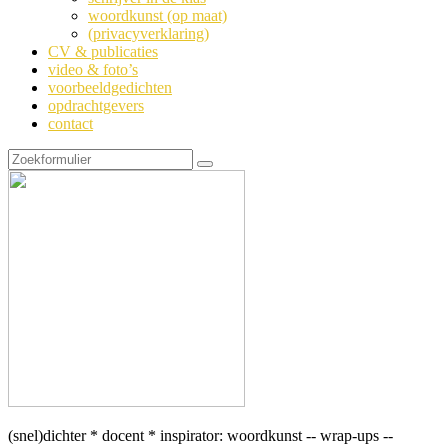
woordkunst (op maat)
(privacyverklaring)
CV & publicaties
video & foto’s
voorbeeldgedichten
opdrachtgevers
contact
Zoeken
(snel)dichter * docent * inspirator: woordkunst -- wrap-ups --