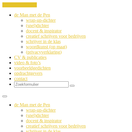
Ga naar de inhoud
de Man met de Pen
wrap-up-dichter
(snel)dichter
docent & inspirator
creatief schrijven voor bedrijven
schrijver in de klas
woordkunst (op maat)
(privacyverklaring)
CV & publicaties
video & foto’s
voorbeeldgedichten
opdrachtgevers
contact
Zoeken
de Man met de Pen
wrap-up-dichter
(snel)dichter
docent & inspirator
creatief schrijven voor bedrijven
schrijver in de klas