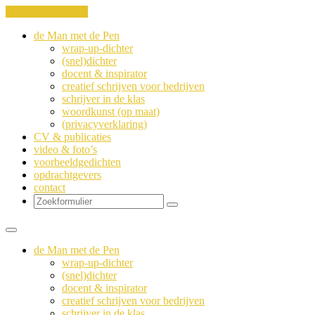
Ga naar de inhoud
de Man met de Pen
wrap-up-dichter
(snel)dichter
docent & inspirator
creatief schrijven voor bedrijven
schrijver in de klas
woordkunst (op maat)
(privacyverklaring)
CV & publicaties
video & foto’s
voorbeeldgedichten
opdrachtgevers
contact
Zoeken
de Man met de Pen
wrap-up-dichter
(snel)dichter
docent & inspirator
creatief schrijven voor bedrijven
schrijver in de klas