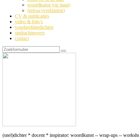
woordkunst (op maat)
(privacyverklaring)
CV & publicaties
video & foto’s
voorbeeldgedichten
opdrachtgevers
contact
Zoeken
(snel)dichter * docent * inspirator: woordkunst -- wrap-ups -- worksh